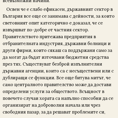
всевъзможни начини.
Освен че е слабо ефикасен, държавният сектор в
България все още се занимава с дейности, за които
световният опит категорично е доказал, че се
извършват по-добре от частния сектор.
Правителството притежава предприятия в
отбранителната индустрия, държавни болници и
други фирми, които сякаш са поддържани само за
да могат да бъдат източвани бюджетни средства
през тях. Съществуват безброй изпълнителни
държавни агенции, които са с несъществени или с
дублиращи се функции. Все още битува митът, че
само централното правителство може да достави
определени услуги за обществото. Всъщност в
повечето случаи хората са напълно способни да се
организират на доброволни начала или чрез
свободния пазар, за да решават проблемите си,