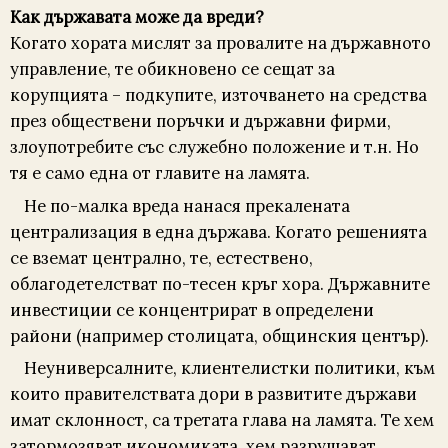
Как държавата може да вреди?
Когато хората мислят за провалите на държавното
управление, те обикновено се сещат за
корупцията – подкупите, източването на средства
през обществени поръчки и държавни фирми,
злоупотребите със служебно положение и т.н. Но
тя е само една от главите на ламята.
Не по-малка вреда нанася прекалената
централизация в една държава. Когато решенията
се вземат централно, те, естествено,
облагодетелстват по-тесен кръг хора. Държавните
инвестиции се концентрират в определени
райони (например столицата, общинския център).
Неуниверсалните, клиентелистки политики, към
които правителствата дори в развитите държави
имат склонност, са третата глава на ламята. Те хем
затормозяват икономиката, хем разрушават