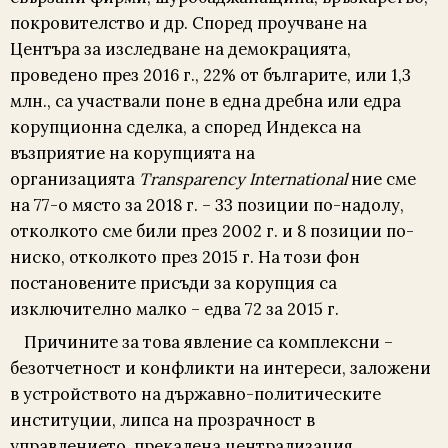
покровителство и др. Според проучване на
Центъра за изследване на демокрацията,
проведено през 2016 г., 22% от българите, или 1,3
млн., са участвали поне в една дребна или едра
корупционна сделка, а според Индекса на
възприятие на корупцията на
организацията
Transparency International
ние сме
на 77-о място за 2018 г. – 33 позиции по-надолу,
отколкото сме били през 2002 г. и 8 позиции по-
ниско, отколкото през 2015 г. На този фон
постановените присъди за корупция са
изключително малко – едва 72 за 2015 г.
Причините за това явление са комплексни –
безотчетност и конфликти на интереси, заложени
в устройството на държавно-политическите
институции, липса на прозрачност в
управлението, прекалена централизация,