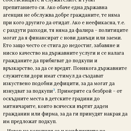
препитанието си. Ако обаче една държавна
агенция не обслужва добре гражданите, те няма
при кого другиго да отидат. Ако е неефикасна, т.е.
с раздути разходи, тя няма да фалира – политиците
могат да я финансират с нови данъци или заеми.
Ето защо често се стига до недостиг, забавяне и
ниско качество на държавните услуги и се налага
гражданите да прибягват до подкупи и
връзкарство, за да се вредят. Понякога държавните
служители дори имат стимул да създават
изкуствено подобни дефицити, за да могат да
3
изнудват за подкупи
. Примерите са безброй – от
оскъдните места в детските градини до
митничарите, които всячески въртят даден
гражданин или фирма, за да ги принудят накрая да
им предложат подкуп.
Извор на корупция са и конфликтите на