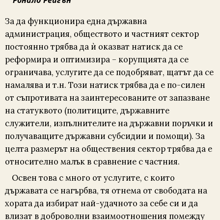
За да функционира една държавна
администрация, обществото и частният сектор
постоянно трябва да ѝ оказват натиск да се
реформира и оптимизира – корупцията да се
ограничава, услугите да се подобряват, щатът да се
намалява и т.н. Този натиск трябва да е по-силен
от съпротивата на заинтересованите от запазване
на статуквото (политиците, държавните
служители, изпълнителите на държавни поръчки и
получаващите държавни субсидии и помощи). За
целта размерът на обществения сектор трябва да е
относително малък в сравнение с частния.
Освен това с много от услугите, с които
държавата се нагърбва, тя отнема от свободата на
хората да избират най-удачното за себе си и да
влизат в доброволни взаимоотношения помежду