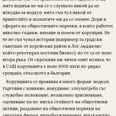
нито веднъж не ми се е случвало някой да ме
изнудва за подкуп, нито съм чул някой от
приятелите и познатите ми да се оплаче. Дори в
сферата на обществените поръчки, в която работех
няколко години, нямаше и помен от корупция. Не
че не съм чувал истории (например за градски
съветник от корейския район в Лос Анджелис
който рекетирал местния бизнес), но те са от поне
втора ръка. От скромния ми личен опит излиза, че
в САЩ корупцията е поне 1000 пъти по-рядко
срещана, отколкото в България.
Корупцията се проявява в много форми: подкуп,
търговия с влияние, изнудване, злоупотреба със
служебно положение, незаконно присвояване,
оценяване на по-ниска стойност на обществени
активи, раздаване на обществени поръчки на
свързани фирми, шуробаджанащина, връзкарство,