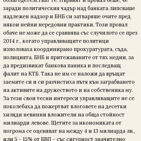
заради политическия чадър над банката липсваше
надлежен надзор и БНБ си затваряше очите пред
някои нейни нередовни практики. Този провал
обаче не може да се сравнява със случилото се през
2014 г., когато управляващите политици
използваха координирано прокуратурата, съда,
полицията, БНБ и притежаваните от тях медии, за
да предизвикат банкова паника и последващ
фалит на КТБ. Така не им се наложи да връщат
заемите си и си разчистиха пътя към заграбването
на активите на дружеството и на собственика му.
За тези свои тесни интереси управляващите не се
поколебаха да пожертват влоговете на десетки
хиляди невинни вложители на обща стойност
милиарди левове. Щетите за икономиката от
погрома се оценяват на между 4 и 13 милиарда лв.,
или 5 – 15% от БВП – със сигурност значително