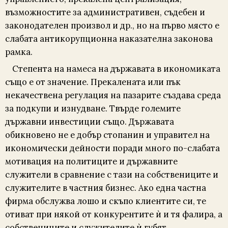
възможностите за административен, съдебен и
законодателен произвол и др., но на първо място е
слабата антикорупционна наказателна законова
рамка.
Степента на намеса на държавата в икономиката
също е от значение. Прекалената или пък
некачествена регулация на пазарите създава среда
за подкупи и изнудване. Твърде големите
държавни инвестиции също. Държавата
обикновено не е добър стопанин и управител на
икономически дейности поради много по-слабата
мотивация на политиците и държавните
служители в сравнение с тази на собствениците и
служителите в частния бизнес. Ако една частна
фирма обслужва лошо и скъпо клиентите си, те
отиват при някой от конкурентите ѝ и тя фалира, а
собствениците и служителите ѝ губят