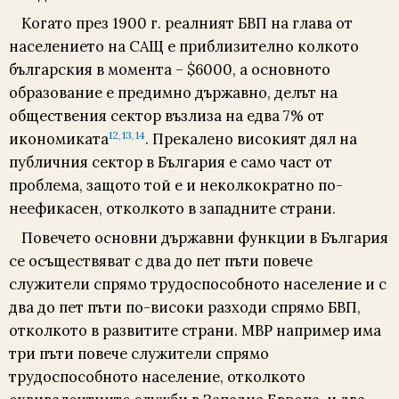
Когато през 1900 г. реалният БВП на глава от
населението на САЩ е приблизително колкото
българския в момента – $6000, а основното
образование е предимно държавно, делът на
обществения сектор възлиза на едва 7% от
12
13
14
икономиката
. Прекалено високият дял на
,
,
публичния сектор в България е само част от
проблема, защото той е и неколкократно по-
неефикасен, отколкото в западните страни.
Повечето основни държавни функции в България
се осъществяват с два до пет пъти повече
служители спрямо трудоспособното население и с
два до пет пъти по-високи разходи спрямо БВП,
отколкото в развитите страни. МВР например има
три пъти повече служители спрямо
трудоспособното население, отколкото