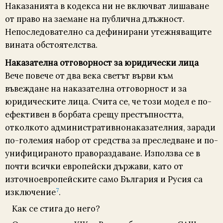
Наказанията в кодекса ни не включват лишаване
от право на заемане на публична длъжност.
Непоследователно са дефинирани утежняващите
вината обстоятелства.
Наказателна отговорност за юридически лица
Вече повече от два века светът върви към
въвеждане на наказателна отговорност и за
юридическите лица. Счита се, че този модел е по-
ефективен в борбата срещу престъпността,
отколкото административнонаказателния, заради
по-големия набор от средства за преследване и по-
унифицираното правораздаване. Използва се в
почти всички европейски държави, като от
източноевропейските само България и Русия са
7
изключение
.
Как се стига до него?