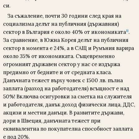
си.
За съжаление, почти 30 години след края на
социализма делът на публичния (държавния)
11
сектор в България е около 40% от икономиката
.
За сравнение, в Южна Корея делът на публичния
сектор в момента е 24%, а в САЩ и Румъния варира
около 35% от икономиката. Същевременно
огромният държавен сектор у нас се издържа
предимно от бедните и от средната класа.
Данъчната тежест върху човек с 1500 лв. пълна
заплата (разход на работодателя) всъщност е над
50%! Включва осигуровки за сметка на служителя
и работодателя, данък доход физически лица, ДДС,
акцизи и местни данъци. В развитите държави,
дори в Швеция, данъчната тежест при
еквивалентна по покупателна способност заплата
е под 20%.