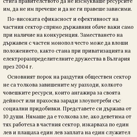
стига правителството да не изсмукваше ресурсите
им, да не им пречеше и да не ги правеше зависими.
По-високата ефикасност и ефективност на
частния сектор спрямо държавния обаче важи само
при наличие на конкуренция. Заместването на
държавен с частен монопол често може да влоши
положението, както стана при приватизацията на
електроразпределителните дружества в България
през 2004 г.
Основният порок на раздутия обществен сектор
не са толкова завишените му разходи, колкото
човешките ресурси, които ангажира за своята
дейност или прахосва заради злоупотреби със
социални придобивки. Представете си държава от
10 души. Нямаше да е толкова зле, ако деветима от
тях работеха в частния сектор, изкарваха по един
лев и плащаха един лев заплата на един служител