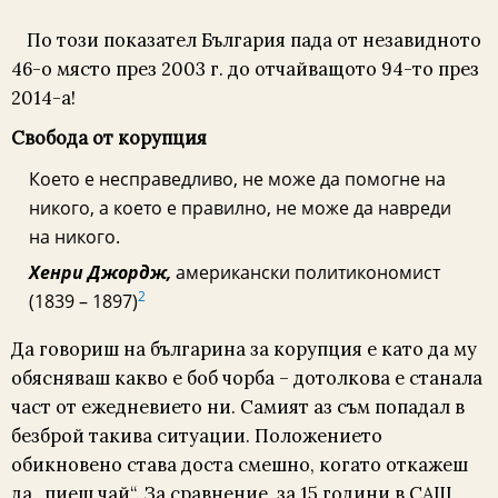
По този показател България пада от незавидното
46-о място през 2003 г. до отчайващото 94-то през
2014-а!
Свобода от корупция
Което е несправедливо, не може да помогне на
никого, а което е правилно, не може да навреди
на никого.
Хенри Джордж,
американски политикономист
2
(1839 – 1897)
Да говориш на българина за корупция е като да му
обясняваш какво е боб чорба – дотолкова е станала
част от ежедневието ни. Самият аз съм попадал в
безброй такива ситуации. Положението
обикновено става доста смешно, когато откажеш
да „пиеш чай“. За сравнение, за 15 години в САЩ