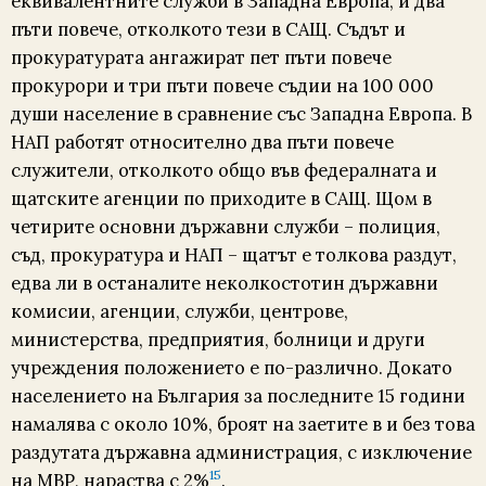
еквивалентните служби в Западна Европа, и два
пъти повече, отколкото тези в САЩ. Съдът и
прокуратурата ангажират пет пъти повече
прокурори и три пъти повече съдии на 100 000
души население в сравнение със Западна Европа. В
НАП работят относително два пъти повече
служители, отколкото общо във федералната и
щатските агенции по приходите в САЩ. Щом в
четирите основни държавни служби – полиция,
съд, прокуратура и НАП – щатът е толкова раздут,
едва ли в останалите неколкостотин държавни
комисии, агенции, служби, центрове,
министерства, предприятия, болници и други
учреждения положението е по-различно. Докато
населението на България за последните 15 години
намалява с около 10%, броят на заетите в и без това
раздутата държавна администрация, с изключение
15
на МВР, нараства с 2%
.