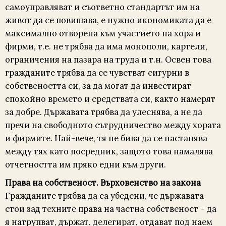
самоуправляват и съответно стандартът им на
живот да се повишава, е нужно икономиката да е
максимално отворена към участието на хора и
фирми, т.е. не трябва да има монополи, картели,
ограничения на пазара на труда и т.н. Освен това
гражданите трябва да се чувстват сигурни в
собствеността си, за да могат да инвестират
спокойно времето и средствата си, както намерят
за добре. Държавата трябва да улеснява, а не да
пречи на свободното сътрудничество между хората
и фирмите. Най-вече, тя не бива да се настанява
между тях като посредник, защото това намалява
отчетността им пряко едни към други.
Права на собственост. Върховенство на закона
Гражданите трябва да са убедени, че държавата
стои зад техните права на частна собственост – да
я натрупват, държат, делегират, отдават под наем