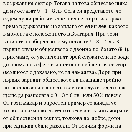
в държавния сектор. Тогава на това общество щяха
да му остават 9 – 1 = 8 лв. Сега си представете, че
седем души работят в частния сектор и издържат
трима в държавния на заплата от един лев, каквото
в момента е положението в България. При този
вариант на обществото му остават 7 – 3 = 4 лв. В
първия случай обществото е двойно по-богато (8:4).
Приемаме, че увеличеният брой служители не води
до промяна в ефективността на публичния сектор
(всъщност е доказано, че тя намалява). Дори при
първия вариант общес­твото да плащаше тройно
по-висока заплата на държавния служител, то пак
щеше да разполага с 9 – 3 = 6 лв., или 50% повече.
От този макар и опростен пример се вижда, че
колкото по-малко човешки ресурси са ангажирани
от обществения сектор, толкова по-добре, дори
при еднакви общи разходи. От всички форми на