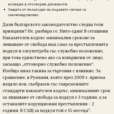
позиции и отговорни длъжности.
Защита от възмездие на подалите сигнал за
закононарушение.
Дали българското законодателство следва тези
принципи? Не, разбира се. Нито един! В сегашния
Наказателен кодекс минимални срокове за
лишаване от свобода има само за престъпленията
подкуп и злоупотреба със служебно положение,
при това единствено ако са извършени от лице,
заемащo „отговорно служебно положение“.
Изобщо няма такива за търговия с влияние. За
сравнение, в Румъния, която през 2009 г. приема
изцяло нов, съобразен със съвременните
стандарти наказателен кодекс, минималният срок
за лишаване от свобода за подкуп е 3 години, а за
останалите корупционни престъпления – 2
6
години. В САЩ за подкуп той е 15 месеца
.