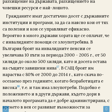
разхищение на държавата, разхищението на
човешки ресурси е най-лошото.
Гражданите имат достатъчно досег с държавните
институции и програми, за да са наясно кои от тях
са полезни и кои се управляват ефикасно.
Вероятно в много държави хората ще се оплачат, че
с инвалидните помощи се злоупотребява. В
България броят на инвалидните пенсии се
увеличава 10 пъти за периода 2000 – 2005 г., от 50
хиляди до около 500 хиляди, като и досега остава
17
на същите завишени нива
. В САЩ броят им
нараства с 80% от 2000 до 2014 г., като скача по-
осезаемо през годините, когато безработицата е
18
висока
, т.е. и там има злоупотреби. Подобно е
положението и в други държави, където дори в
началото програмата да е добре администрирана, с
времето в нея се развиват възможности за