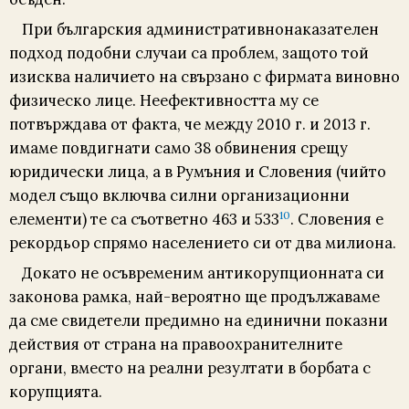
При българския административнонаказателен
подход подобни случаи са проблем, защото той
изисква наличието на свързано с фирмата виновно
физическо лице. Неефективността му се
потвърждава от факта, че между 2010 г. и 2013 г.
имаме повдигнати само 38 обвинения срещу
юридически лица, а в Румъния и Словения (чийто
модел също включва силни организационни
10
елементи) те са съответно 463 и 533
. Словения е
рекордьор спрямо населението си от два милиона.
Докато не осъвременим антикорупционната си
законова рамка, най-вероятно ще продължаваме
да сме свидетели предимно на единични показни
действия от страна на правоохранителните
органи, вместо на реални резултати в борбата с
корупцията.