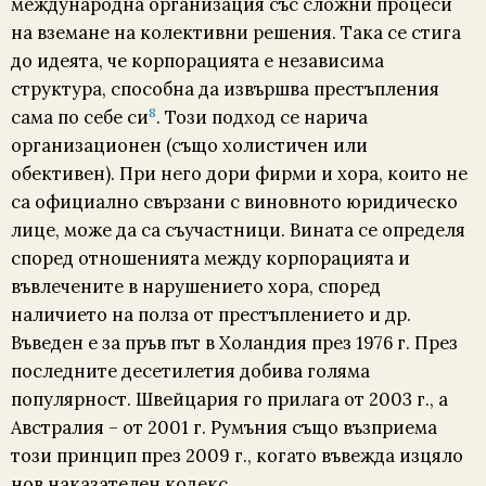
международна организация със сложни процеси
на вземане на колективни решения. Така се стига
до идеята, че корпорацията е независима
структура, способна да извършва престъпления
8
сама по себе си
. Този подход се нарича
организационен (също холистичен или
обективен). При него дори фирми и хора, които не
са официално свързани с виновното юридическо
лице, може да са съучастници. Вината се определя
според отношенията между корпорацията и
въвлечените в нарушението хора, според
наличието на полза от престъплението и др.
Въведен е за пръв път в Холандия през 1976 г. През
пос­ледните десетилетия добива голяма
популярност. Швейцария го прилага от 2003 г., а
Австралия – от 2001 г. Румъния също възприема
този принцип през 2009 г., когато въвежда изцяло
нов наказателен кодекс.