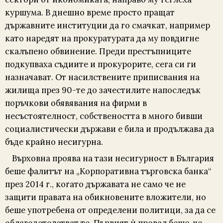
куршума. В днешно време просто пращат
държавните институции да го смачкат, например
като наредят на прокуратурата да му повдигне
скалъпено обвинение. Преди престъпниците
подкупваха съдиите и прокурорите, сега си ги
назначават. От насилствените приписвания на
жилища през 90-те до зачестилите напоследък
поръчкови обявявания на фирми в
несъстоятелност, собствеността в много бивши
социалистически държави е била и продължава да
бъде крайно несигурна.
Върховна проява на тази несигурност в България
беше фалитът на „Корпоративна търговска банка“
през 2014 г., когато държавата не само че не
защити правата на обикновените вложители, но
беше употребена от определени политици, за да се
облагодетелстват те. Първият ѝ провал беше, че