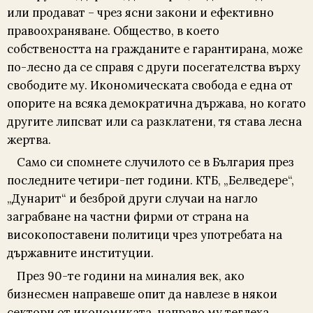
или продават – чрез ясни закони и ефективно
правоохраняване. Общество, в което
собствеността на гражданите е гарантирана, може
по-лесно да се справя с други посегателства върху
свободите му. Икономическата свобода е една от
опорите на всяка демократична държава, но когато
другите липсват или са разклатени, тя става лесна
жертва.
Само си спомнете случилото се в България през
последните четири-пет години. КТБ, „Белведере“,
„Дунарит“ и безброй други случаи на нагло
заграбване на частни фирми от страна на
високопоставени политици чрез употребата на
държавните институции.
През 90-те години на миналия век, ако
бизнесмен направеше опит да навлезе в някои
сектори от икономиката, направо му теглеха