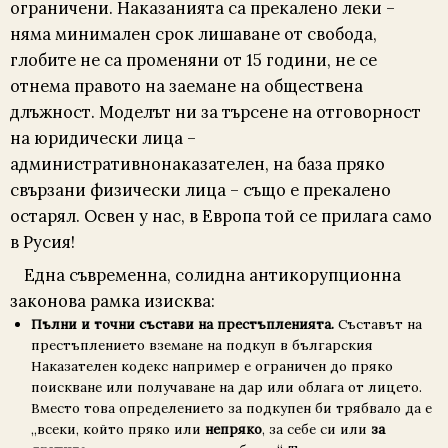
ограничени. Наказанията са прекалено леки –
няма минимален срок лишаване от свобода,
глобите не са променяни от 15 години, не се
отнема правото на заемане на обществена
длъжност. Моделът ни за търсене на отговорност
на юридически лица –
административнонаказателен, на база пряко
свързани физически лица – също е прекалено
остарял. Освен у нас, в Европа той се прилага само
в Русия!
Една съвременна, солидна антикорупционна
законова рамка изисква:
Пълни и точни състави на престъпленията.
Съставът на
престъплението вземане на подкуп в българския
Наказателен кодекс например е ограничен до пряко
поискване или получаване на дар или облага от лицето.
Вместо това определението за подкупен би трябвало да е
„всеки, който пряко или
непряко
, за себе си или
за