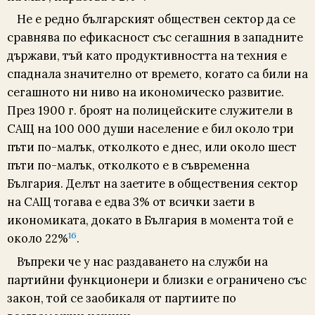
Не е редно българският обществен сектор да се
сравнява по ефикасност със сегашния в западните
държави, тъй като продуктивността на техния е
спаднала значително от времето, когато са били на
сегашното ни ниво на икономическо развитие.
През 1900 г. броят на полицейските служители в
САЩ на 100 000 души население е бил около три
пъти по-малък, отколкото е днес, или около шест
пъти по-малък, отколкото е в съвременна
България. Делът на заетите в обществения сектор
на САЩ тогава е едва 3% от всички заети в
икономиката, докато в България в момента той е
16
около 22%
.
Въпреки че у нас раздаването на служби на
партийни функционери и близки е ограничено със
закон, той се заобикаля от партиите по