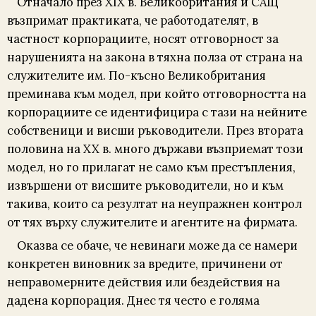
Отначало през XIX в. Великобритания и САЩ
възпримат практиката, че работодателят, в
частност корпорациите, носят отговорност за
нарушенията на закона в тяхна полза от страна на
служителите им. По-късно Великобритания
преминава към модел, при който отговорността на
корпорациите се идентифицира с тази на нейните
собственици и висши ръководители. През втората
половина на XX в. много държави възприемат този
модел, но го прилагат не само към престъпления,
извършени от висшите ръководители, но и към
такива, които са резултат на неупражнен контрол
от тях върху служителите и агентите на фирмата.
Оказва се обаче, че невинаги може да се намери
конкретен виновник за вредите, причинени от
неправомерните действия или бездействия на
дадена корпорация. Днес тя често е голяма