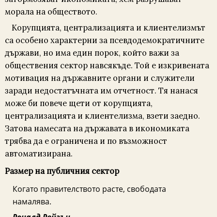
морала на обществото.
Корупцията, централизацията и клиентелизмът
са особено характерни за псевдодемократичните
държави, но има един порок, който важи за
обществения сектор навсякъде. Той е изкривената
мотивация на държавните органи и служители
заради недостатъчната им отчетност. Тя нанася
може би повече щети от корупцията,
централизацията и клиентелизма, взети заедно.
Затова намесата на държавата в икономиката
трябва да е ограничена и по възможност
автоматизирана.
Размер на публичния сектор
Когато правителството расте, свободата
намалява.
Роналд Рейгън