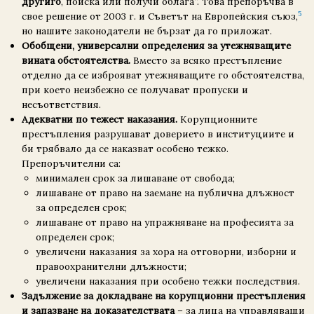
другиго
, поиска или получи облага“. Това препоръчва в
5
свое решение от 2003 г. и Съветът на Европейския съюз,
но нашите законодатели не бързат да го приложат.
Обобщени, универсални определения за утежняващите
вината обстоятелства.
Вместо за всяко престъпление
отделно да се изброяват утежняващите го обстоятелства,
при което неизбежно се получават пропуски и
несъответствия.
Адекватни по тежест наказания.
Корупционните
престъпления разрушават доверието в институциите и
би трябвало да се наказват особено тежко.
Препоръчителни са:
минимален срок за лишаване от свобода;
лишаване от право на заемане на публична длъжност
за определен срок;
лишаване от право на упражняване на професията за
определен срок;
увеличени наказания за хора на отговорни, изборни и
правоохранителни длъжности;
увеличени наказания при особено тежки последствия.
Задължение за докладване на корупционни престъп­ления
и запазване на доказателствата
– за лица на управляващи