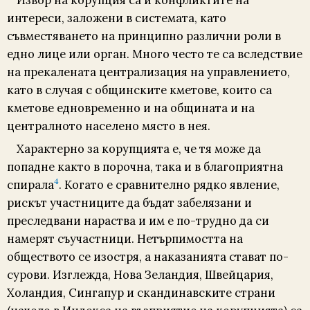
интереси, заложени в системата, като
съвместяването на принципно различни роли в
едно лице или орган. Много често те са вследствие
на прекалената централизация на управлението,
като в случая с общинските кметове, които са
кметове едновременно и на общината и на
централното населено място в нея.
Характерно за корупцията е, че тя може да
попадне както в порочна, така и в благоприятна
4
спирала
. Когато е сравнително рядко явление,
рискът участниците да бъдат забелязани и
преследвани нараства и им е по-трудно да си
намерят съучастници. Нетърпимостта на
обществото се изостря, а наказанията стават по-
сурови. Изглежда, Нова Зеландия, Швейцария,
Холандия, Сингапур и скандинавските страни