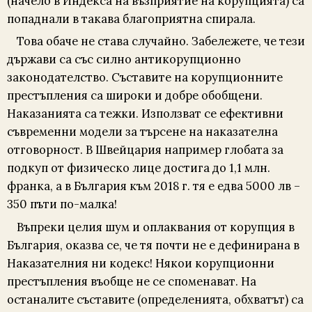
(начело в Индекса на възприятие на корупцията) са
попаднали в такава благоприятна спирала.
Това обаче не става случайно. Забележете, че тези
държави са със силно антикорупционно
законодателство. Съставите на корупционните
престъпления са широки и добре обобщени.
Наказанията са тежки. Използват се ефективни
съвременни модели за търсене на наказателна
отговорност. В Швейцария например глобата за
подкуп от физическо лице достига до 1,1 млн.
франка, а в България към 2018 г. тя е едва 5000 лв –
350 пъти по-малка!
Въпреки целия шум и оплаквания от корупция в
България, оказва се, че тя почти не е дефинирана в
Наказателния ни кодекс! Някои корупционни
престъпления въобще не се споменават. На
останалите съставите (определенията, обхватът) са