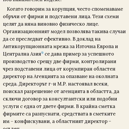
Когато говорим за корупция, често споменаваме
обръчи от фирми и подставени лица. Тези схеми
целят да няма виновно физическо лице.
Организационният модел позволява такива случаи
да се прес­ледват ефективно. В доклад на
Антикорупционната мрежа за Източна Европа и
9
Централна Азия
се дава пример за успешното
производство срещу две фирми, контролирани
чрез подставени лица от корумпиран областен
директор на Агенцията за опазване на околната
среда. Директорът г-н М.Р. настоявал всеки,
поискал разрешение от агенцията в областта, да
сключи договор за консултантски или подобни
услуги с една от двете фирми. В крайна сметка
фирмите са разпуснати, средствата в сметките
им – конфискувани, а областният директор −
осъден.