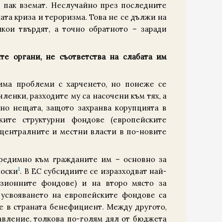
е пак вземат. Неслучайно през последните
ата криза и тероризма. Това не се дължи на
якои твърдят, а точно обратното – заради
те органи, не съответства на слабата им
има проблеми с харченето, но понеже се
ленки, разходите му са насочени към тях, а
но нещата, защото захранва корупцията в
ките структурни фондове (европейските
 централните и местни власти в по-новите
редимно към гражданите им – основно за
1
носки
. В ЕС субсидиите се изразходват най-
езионните фондове) и на второ място за
 усвояването на европейските фондове са
 в страната бенефициент. Между другото,
авление, толкова по-голям дял от бюджета