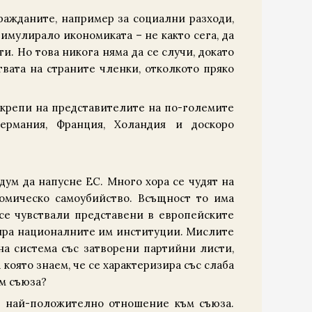
ражданите, например за социални разходи,
тимулирало икономиката – не както сега, да
и. Но това никога няма да се случи, докато
вата на страните членки, отколкото пряко
е крепи на представителите на по-големите
ермания, Франция, Холандия и доскоро
дум да напусне ЕС. Много хора се чудят на
номическо самоубийство. Всъщност то има
се чувствали представени в европейските
зира националните им институции. Мислите
на система със затворени партийни листи,
която знаем, че се характеризира със слаба
ъм съюза?
с най-положително отношение към съюза.