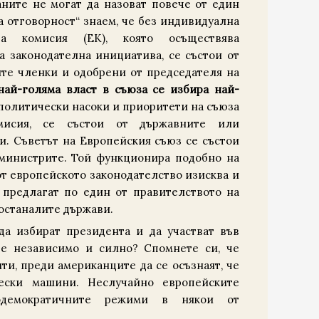
ните не могат да назоват повече от един
а отговорност“ знаем, че без индивидуална
ата комисия (ЕК), която осъществява
а законодателна инициатива, се състои от
те членки и одобрени от председателя на
най-голяма власт в съюза се избира най-
политически насоки и приоритети на съюза
мисия, се състои от държавните или
. Съветът на Европейския съюз се състои
 министрите. Той функционира подобно на
от европейското законодателство изисква и
 предлагат по един от правителството на
 останалите държави.
а избират президента и да участват във
 е независимо и силно? Спомнете си, че
ти, преди американците да се осъзнаят, че
ески машини. Неслучайно европейските
одемократичните режими в някои от