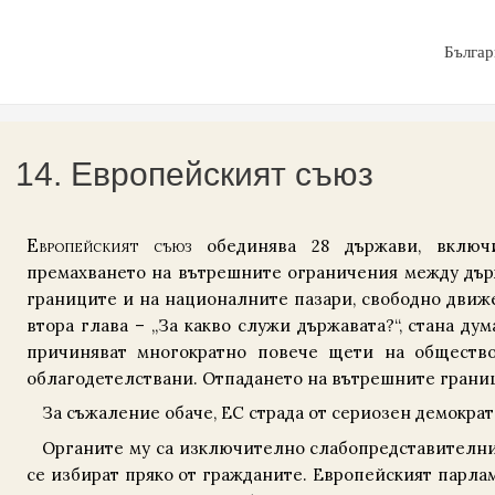
Българ
14. Европейският съюз
Е
вропейският съюз
обединява 28 държави, включ
премахването на вътрешните ограничения между държ
границите и на националните пазари, свободно движен
втора глава – „За какво служи държавата?“, стана д
причиняват многократно повече щети на общес­тво
облагодетелствани. Отпадането на вътрешните границ
За съжаление обаче, ЕС страда от сериозен демокра
Органите му са изключително слабопредставителни,
се избират пряко от гражданите. Европейският парлам