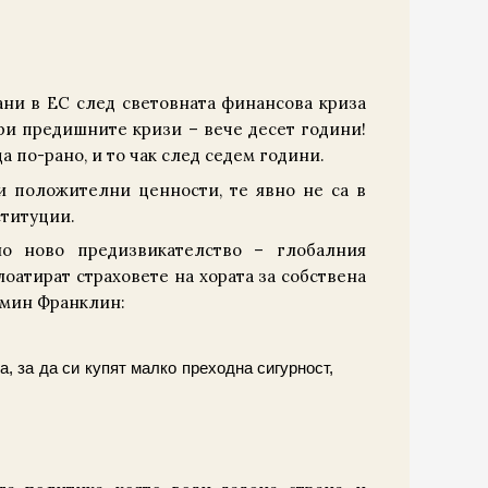
ани в ЕС след световната финансова криза
при предишните кризи – вече десет години!
а по-рано, и то чак след седем години.
и положителни ценности, те явно не са в
ституции.
о ново предизвикателство – глобалния
оатират страховете на хората за собствена
амин Франклин:
а, за да си купят малко преходна сигурност,