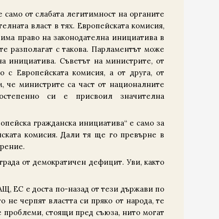
е само от слабата легитимност на органите
телната власт в тях. Европейската комисия,
 има право на законодателна инициатива в
те разполагат с такова. Парламентът може
на инициатива. Съветът на министрите, от
о с Европейската комисия, а от друга, от
м, че министрите са част от националните
постепенно си е присвоил значителна
опейска гражданска инициатива“ е само за
ската комисия. Дали тя ще го превърне в
трение.
трада от демократичен дефицит. Уви, както
Щ, ЕС е доста по-назад от тези държави по
о не черпят властта си пряко от народа, те
е проблеми, стоящи пред съюза, нито могат