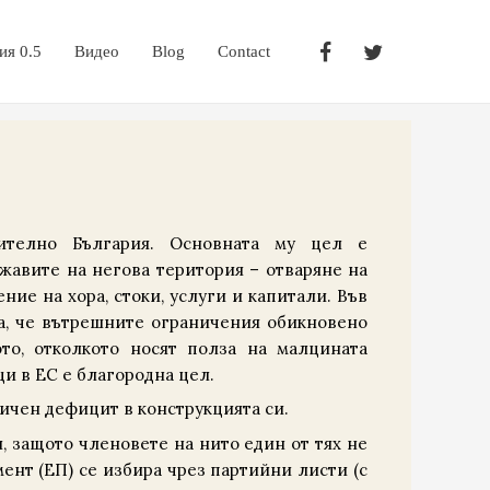
ия 0.5
Видео
Blog
Contact
ително България. Основната му цел е
авите на негова територия – отваряне на
ие на хора, стоки, услуги и капитали. Във
ума, че вътрешните ограничения обикновено
то, отколкото носят полза на малцината
и в ЕС е благородна цел.
тичен дефицит в конструкцията си.
 защото членовете на нито един от тях не
ент (ЕП) се избира чрез партийни листи (с