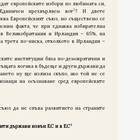
ждат европейските избори по любимата си,
3
 Единичен прехвърляем вот
? И двете
ква Европейският съюз, но съществено се
ясним факта, че при еднаква избирателна
ъв Великобритания и Ирландия – 65%, на
а трета по-ниска, отколкото в Ирландия –
йските институции бяха по-демократични и
същата логика в бъдеще и други държави да
ането му ще излиза скъпо, ако той не се
ризнаци на осъзнаване сред европейските
съюз да не спъва развитието на страните
4
вити държави извън ЕС и в ЕС