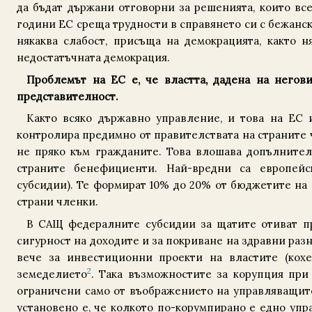
да бъдат държани отговорни за решенията, които вс
години ЕС среща трудности в справянето си с бежанск
някаква слабост, присъща на демокрацията, както н
недостатъчната демокрация.
Проблемът на ЕС е, че властта, дадена на негови
представителност.
Както всяко държавно управление, и това на ЕС 
контролира предимно от правителствата на страните ч
не пряко към гражданите. Това влошава допълнител
страните бенефициенти. Най-вредни са европейс
субсидии). Те формират 10% до 20% от бюджетите на
страни членки.
В САЩ федералните субсидии за щатите отиват п
сигурност на доходите и за покриване на здравни раз
вече за инвестиционни проекти на властите (кох
2
земеделието
. Така възможностите за корупция при
ограничени само от въображението на управляващите
установено е, че колкото по-корумпирано е едно упр