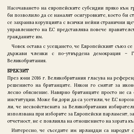
Насочаването на европейските субсидии пряко към г
би позволило да се намалят осигуровките, което би с
се захранва корупцията с всички нейни странични щет
управлението на ЕС представлява повече правителст
гражданите им.
Човек остава с усещането, че Европейският съюз с
държави членки с по-утвърдена демокрация – Г
Великобритания.
БРЕКЗИТ
През юни 2016 г. Великобритания гласува на референ
решението на британците. Някои го смятат за ико
лесно обяснение. Навярно британците просто не са 
институции. Може би дори да са усетили, че ЕС коро
ли, че несвойствената за Великобритания избирател
използвана при изборите за Европейски парламент, за 
отчетност, не е повлияла на отношението на хората к
Интересно, че съседите им ирландци са народът 