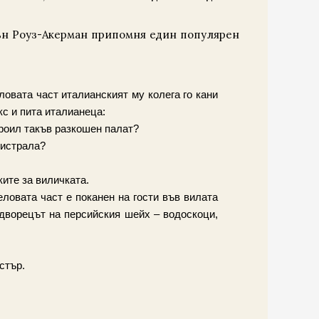
зън Роуз-Акерман припомня един популярен
овата част италианският му колега го кани
кс и пита италианеца:
троил такъв разкошен палат?
гистрала?
ките за виличката.
овата част е поканен на гости във вилата
 дворецът на персийския шейх – водоскоци,
стър.