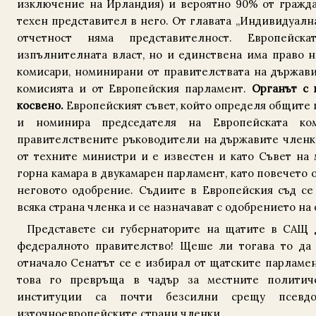
изключение на Ирландия) и вероятно 90% от гражда
техен представител в него. От главата „Индивидуалн
отчетност няма представителност. Европейск
изпълнителната власт, но и единствена има право н
комисари, номинирани от правителствата на държави
комисията и от Европейския парламент.
Органът с 
косвено.
Европейският съвет, който определя общите 
и номинира председателя на Европейската ко
правителствените ръководители на държавите членки
от техните министри и е известен и като Съвет на
горна камара в двукамарен парламент, като повечето 
неговото одобрение. Съдиите в Европейския съд се
всяка страна членка и се назначават с одобрението на
Представете си губернаторите на щатите в САЩ д
федералното правителство! Щеше ли тогава то да
отначало Сенатът се е избирал от щатските парламен
това го превръща в чадър за местните политич
институции са почти безсилни срещу псевд
източноевропейските страни членки.