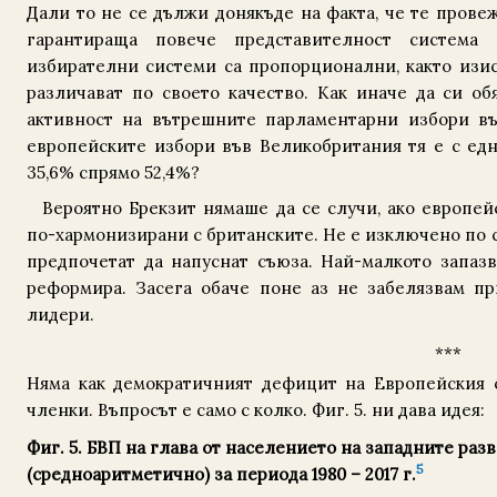
Дали то не се дължи донякъде на факта, че те прове
гарантираща повече представителност система
избирателни системи са пропорционални, както изис
различават по своето качество. Как иначе да си об
активност на вътрешните парламентарни избори в
европейските избори във Великобритания тя е с едн
35,6% спрямо 52,4%?
Вероятно Брекзит нямаше да се случи, ако европе
по-хармонизирани с британските. Не е изключено по 
предпочетат да напуснат съюза. Най-малкото запазв
реформира. Засега обаче поне аз не забелязвам п
лидери.
***
Няма как демократичният дефицит на Европейския 
членки. Въпросът е само с колко. Фиг. 5. ни дава идея:
Фиг. 5. БВП на глава от населението на западните раз
5
(средноаритметично) за периода 1980 – 2017 г.