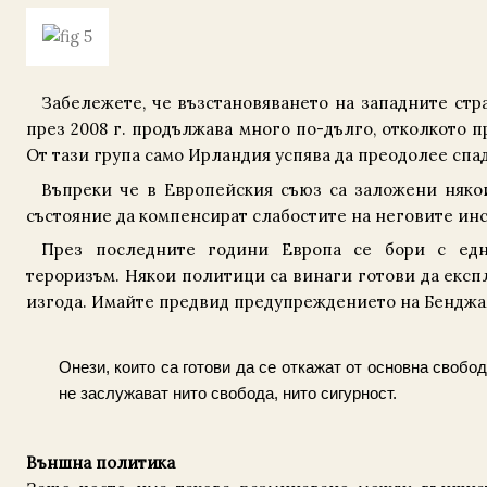
Забележете, че възстановяването на западните стр
през 2008 г. продължава много по-дълго, отколкото 
От тази група само Ирландия успява да преодолее спад
Въпреки че в Европейския съюз са заложени няко
състояние да компенсират слабостите на неговите ин
През последните години Европа се бори с едн
тероризъм. Някои политици са винаги готови да експл
изгода. Имайте предвид предупреждението на Бендж
Онези, които са готови да се откажат от основна свобод
не зас­лужават нито свобода, нито сигурност.
Външна политика