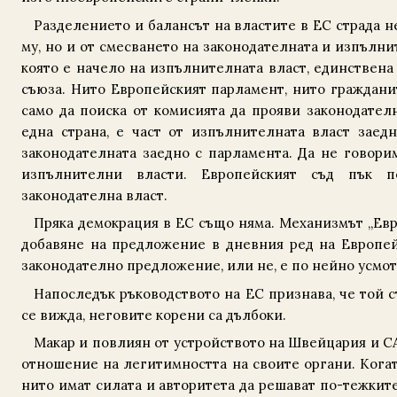
Разделението и балансът на властите в ЕС страда н
му, но и от смесването на законодателната и изпълни
която е начело на изпълнителната власт, единствена
съюза. Нито Европейският парламент, нито граждани
само да поиска от комисията да прояви законодател
една страна, е част от изпълнителната власт заедн
законодателната заедно с парламента. Да не говори
изпълнителни власти. Европейският съд пък 
законодателна власт.
Пряка демокрация в ЕС също няма. Механизмът „Евр
добавяне на предложение в дневния ред на Европей
законодателно предложение, или не, е по нейно усмо
Напоследък ръководството на ЕС признава, че той с
се вижда, неговите корени са дълбоки.
Макар и повлиян от устройството на Швейцария и СА
отношение на легитимност­та на своите органи. Когат
нито имат силата и авторитета да решават по-тежкит