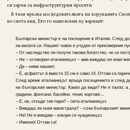
си харчи за инфраструктурни проекти.
В тази връзка изследователката на корупцията Сю
по света виц. Ето го нашенския му вариант:
Български министър е на посещение в Италия. След дел
на вилата си. Нашият човек е учуден от прекомерния лу
– От наследство ли получи такова богатство, че си пос
– Не – отговорил италианецът – ама виждаш ли оная ма
– Да – кима нашият.
– Е, асфалтът ѝ вместо 15 см е само 14. Оттам са парич
След време италианецът връща посещението и след дел
на българския министър. Какво да види? Не е палат, а
градини, фонтани, басейни, тенис кортове…
– Е, не, откъде тия пари? – пита италианецът.
– Виждаш ли оная магистрала? – сочи българският мини
– Не! Не я виждам – кокори се чужденецът.
– Именно! Оттам са!